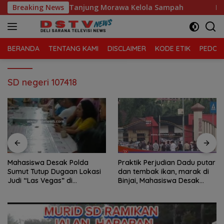
Langsung
 Sari, Kecamatan Tanjung Morawa Kelola Sampah
Breaking News
Maha
ke
konten
BERANDA
TENTANG KAMI
DISCLAIMER
KODE ETIK
PEDOMA
SD negeri 107418
Mahasiswa Desak Polda
Praktik Perjudian Dadu putar
Sumut Tutup Dugaan Lokasi
dan tembak ikan, marak di
Judi “Las Vegas” di
Binjai, Mahasiswa Desak
Brahrang Binjai
Poldasu tindak tegas oknum
pengusaha.