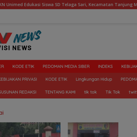
med Edukasi Siswa SD Telaga Sari, Kecamatan Tanjung Moraw
ER
KODE ETIK
PEDOMAN MEDIA SIBER
INDEKS
KEBIJA
KEBIJAKAN PRIVASI
KODE ETIK
Lingkungan Hidup
PEDOMA
SUSUNAN REDAKSI
TENTANG KAMI
tik tok
Tik Tok
twit
ai