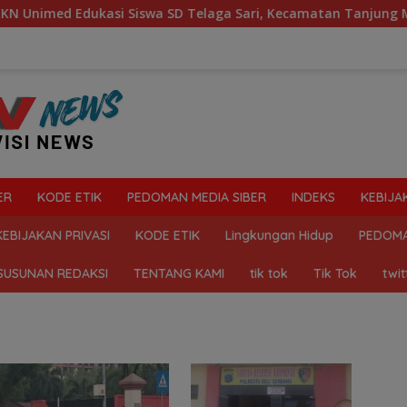
ed Edukasi Siswa SD Telaga Sari, Kecamatan Tanjung Morawa
ER
KODE ETIK
PEDOMAN MEDIA SIBER
INDEKS
KEBIJA
KEBIJAKAN PRIVASI
KODE ETIK
Lingkungan Hidup
PEDOMA
SUSUNAN REDAKSI
TENTANG KAMI
tik tok
Tik Tok
twit