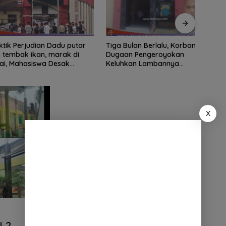
ian Dadu putar
Tiga Bulan Berlalu, Korban
Didu
ak ikan, marak di
Dugaan Pengeroyokan
Ribua
Mahasiswa Desak
Keluhkan Lambannya
Serda
tindak tegas oknum
Penanganan Kasus di Polresta
Dipe
ha.
Deli Serdang
X
I 2