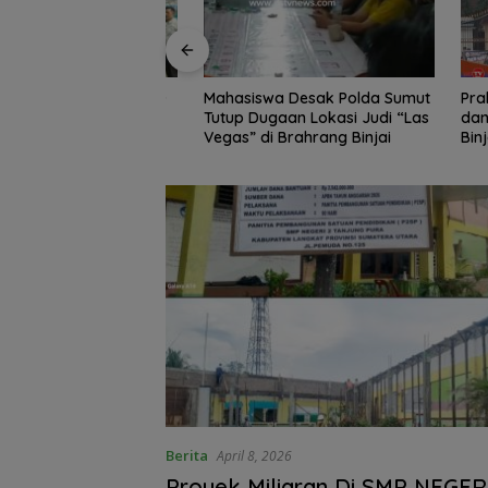
Edukasi Siswa SD
Mahasiswa Desak Polda Sumut
Praktik Perjud
, Kecamatan
Tutup Dugaan Lokasi Judi “Las
dan temb
awa Kelola
Vegas” di Brahrang Binjai
Binjai, 
Poldasu 
pengusa
Berita
April 8, 2026
Proyek Miliaran Di SMP NEGER