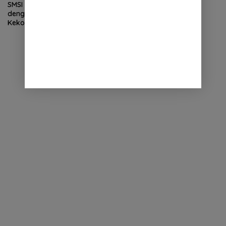
SMSI Deli Serdang Audiensi
dengan Kapolresta,
Kekompakan dan
Transparansi Terus Terjaga