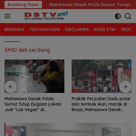
Langsung
ola Sampah
Breaking News
Mahasiswa Desak Polda Sumut Tutup Dugaan 
ke
konten
BERANDA
TENTANG KAMI
DISCLAIMER
KODE ETIK
PEDOMA
SMSI deli serdang
Mahasiswa Desak Polda
Praktik Perjudian Dadu putar
Sumut Tutup Dugaan Lokasi
dan tembak ikan, marak di
Judi “Las Vegas” di
Binjai, Mahasiswa Desak
Brahrang Binjai
Poldasu tindak tegas oknum
pengusaha.