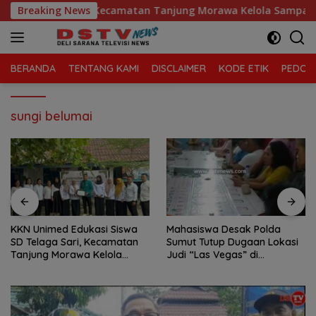
Langsung
 SD Telaga Sari, Kecamatan Tanjung Morawa Kelola Sampah
Breaking News
ke
konten
BERANDA
TENTANG KAMI
DISCLAIMER
KODE ETIK
PEDOMA
sungi belumai
KKN Unimed Edukasi Siswa
Mahasiswa Desak Polda
SD Telaga Sari, Kecamatan
Sumut Tutup Dugaan Lokasi
Tanjung Morawa Kelola
Judi “Las Vegas” di
Sampah
Brahrang Binjai