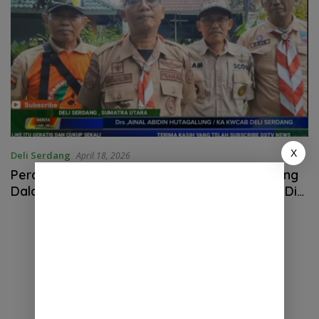
X
Deli Serdang
April 18, 2026
Peran Gerakan Pramuka Kwarcab Deli Serdang
Dalam Menendukung Pelestarian Lingkungan Di
Sungai Belaumai