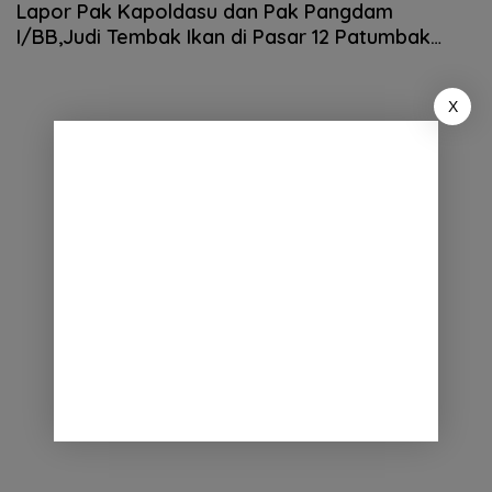
Lapor Pak Kapoldasu dan Pak Pangdam
I/BB,Judi Tembak Ikan di Pasar 12 Patumbak
Marak,Diduga Di back up Oknum Berseragam
X