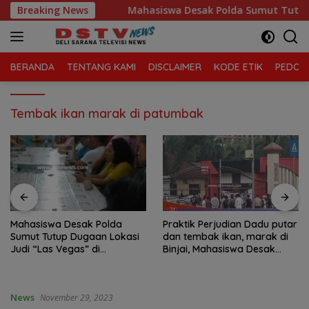
Langsung
 Kelola Sampah
Breaking News
Mahasiswa Desak Polda Sumut Tutup Dug
ke
konten
BERANDA
TENTANG KAMI
DISCLAIMER
KODE ETIK
PEDOMA
Tembak ikan marak di patumbak
Mahasiswa Desak Polda
Praktik Perjudian Dadu putar
Sumut Tutup Dugaan Lokasi
dan tembak ikan, marak di
Judi “Las Vegas” di
Binjai, Mahasiswa Desak
Brahrang Binjai
Poldasu tindak tegas oknum
pengusaha.
News
November 29, 2023