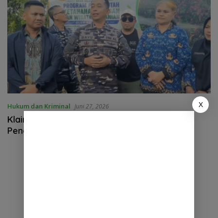
X
Hukum dan Kriminal
Juni 27, 2026
Klaim “Teror OTK” Mulai Dipertanyakan,
Penggarapan Lahan HGU PTPN I Selama 25
Tahun Tanpa Izin Jadi Sorotan