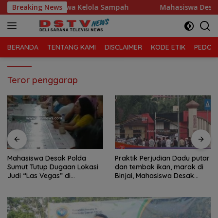
Langsung
an Tanjung Morawa Kelola Sampah
Breaking News
Mahasiswa Desak Pol
ke
konten
BERANDA
TENTANG KAMI
DISCLAIMER
KODE ETIK
PEDOMA
Teror penggarap
Mahasiswa Desak Polda
Praktik Perjudian Dadu putar
Sumut Tutup Dugaan Lokasi
dan tembak ikan, marak di
Judi “Las Vegas” di
Binjai, Mahasiswa Desak
Brahrang Binjai
Poldasu tindak tegas oknum
pengusaha.