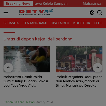
Langsung
amatan Tanjung Morawa Kelola Sampah
Breaking News
Mahasiswa Desak
ke
konten
BERANDA
TENTANG KAMI
DISCLAIMER
KODE ETIK
PEDOMA
Unras di depan kejari deli serdang
Mahasiswa Desak Polda
Praktik Perjudian Dadu putar
Sumut Tutup Dugaan Lokasi
dan tembak ikan, marak di
Judi “Las Vegas” di
Binjai, Mahasiswa Desak
Brahrang Binjai
Poldasu tindak tegas oknum
pengusaha.
Berita Daerah
,
News
April 5, 2024