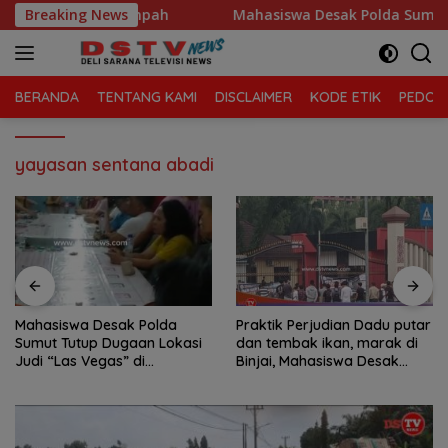
Langsung
Morawa Kelola Sampah
Breaking News
Mahasiswa Desak Polda Sumut Tut
ke
konten
BERANDA
TENTANG KAMI
DISCLAIMER
KODE ETIK
PEDOMA
yayasan sentana abadi
Mahasiswa Desak Polda
Praktik Perjudian Dadu putar
Sumut Tutup Dugaan Lokasi
dan tembak ikan, marak di
Judi “Las Vegas” di
Binjai, Mahasiswa Desak
Brahrang Binjai
Poldasu tindak tegas oknum
pengusaha.