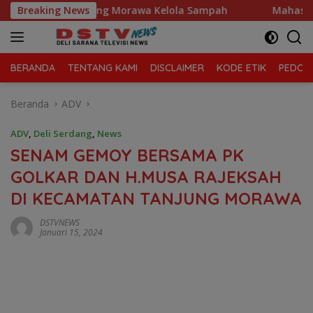
Langsung
ecamatan Tanjung Morawa Kelola Sampah
Breaking News
Mahasiswa De
ke
konten
BERANDA
TENTANG KAMI
DISCLAIMER
KODE ETIK
PEDOMA
Beranda
ADV
ADV
,
Deli Serdang
,
News
SENAM GEMOY BERSAMA PK
GOLKAR DAN H.MUSA RAJEKSAH
DI KECAMATAN TANJUNG MORAWA
DSTVNEWS
Januari 15, 2024