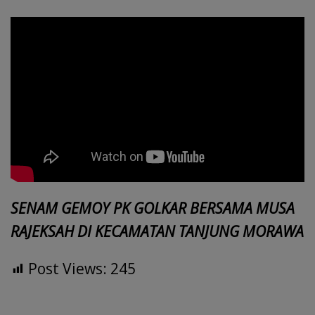
e
at
k
ai
e
re
itt
h
b
s
e
l
gr
a
er
ar
o
A
dI
a
d
e
o
p
n
m
s
k
p
SENAM GEMOY PK GOLKAR BERSAMA MUSA
RAJEKSAH DI KECAMATAN TANJUNG MORAWA
Post Views:
245