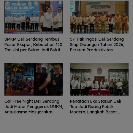
UMKM Deli Serdang Tembus
57 Titik Irigasi Deli Serdang
Pasar Ekspor, Kebutuhan 120
Siap Dibangun Tahun 2026,
Ton Ubi per Bulan Jadi Bukti
Perkuat Produktivitas
Kebangkitan Ekonomi
Pertanian dan Ketahanan
Daerah
Pangan
Car Free Night Deli Serdang
Penataan Eks Stasiun Deli
Jadi Motor Penggerak UMKM,
Tua Jadi Ruang Publik
Antusiasme Masyarakat
Modern, Langkah Besar
Bukti Ekonomi Kerakyatan
Pemkab Deli Serdang dan PT
Terus Tumbuh
KAI