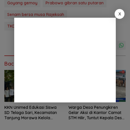
Goyang gemoy
Prabowo gibran satu putaran
X
Senam bersa musa Rajeksah
TKD pemenagan prabowo gibran sumut
Baca Juga
KKN Unimed Edukasi Siswa
Warga Desa Penungkiren
SD Telaga Sari, Kecamatan
Gelar Aksi di Kantor Camat
Tanjung Morawa Kelola
STM Hilir, Tuntut Kepala Desa
Sampah
Dicopot