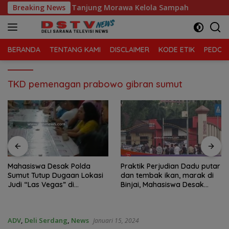
Langsung
a Sari, Kecamatan Tanjung Morawa Kelola Sampah
Breaking News
Maha
ke
konten
BERANDA
TENTANG KAMI
DISCLAIMER
KODE ETIK
PEDOMA
TKD pemenagan prabowo gibran sumut
Mahasiswa Desak Polda
Praktik Perjudian Dadu putar
Sumut Tutup Dugaan Lokasi
dan tembak ikan, marak di
Judi “Las Vegas” di
Binjai, Mahasiswa Desak
Brahrang Binjai
Poldasu tindak tegas oknum
pengusaha.
ADV
,
Deli Serdang
,
News
Januari 15, 2024