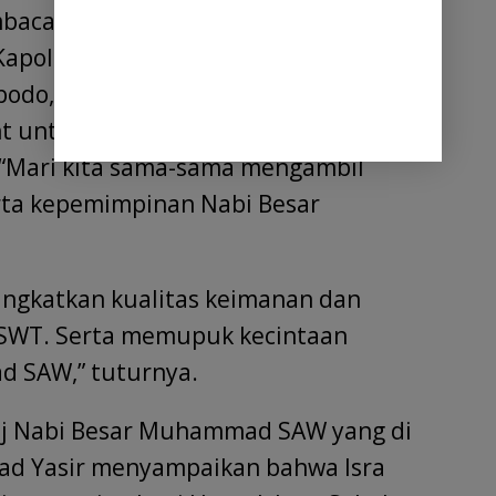
bacaan Ayat Suci Al-Qur’an dan di
apolresta Deli Serdang, Kombes Pol.
odo, SIK, yang mengatakan, perayaan
nt untuk merenungi ketauladanan
Mari kita sama-sama mengambil
rta kepemimpinan Nabi Besar
ingkatkan kualitas keimanan dan
 SWT. Serta memupuk kecintaan
 SAW,” tuturnya.
raj Nabi Besar Muhammad SAW yang di
d Yasir menyampaikan bahwa Isra