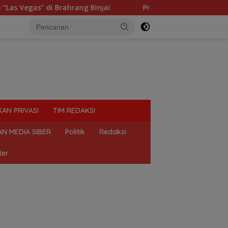
ng Binjai
Praktik Perjudian Dadu putar dan tembak ik
KAN PRIVASI
TIM REDAKSI
N MEDIA SIBER
Politik
Redaksi
ter