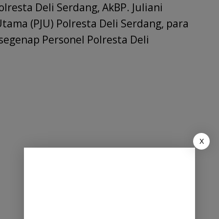
resta Deli Serdang, AkBP. Juliani
 Utama (PJU) Polresta Deli Serdang, para
 segenap Personel Polresta Deli
X