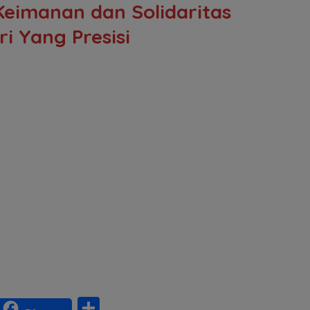
eimanan dan Solidaritas
i Yang Presisi
S