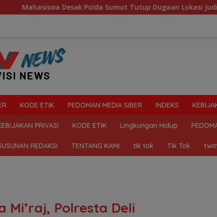
k Polda Sumut Tutup Dugaan Lokasi Judi “Las Vegas” di Brahra
ER
KODE ETIK
PEDOMAN MEDIA SIBER
INDEKS
KEBIJA
KEBIJAKAN PRIVASI
KODE ETIK
Lingkungan Hidup
PEDOMA
SUSUNAN REDAKSI
TENTANG KAMI
tik tok
Tik Tok
twit
 Mi’raj, Polresta Deli