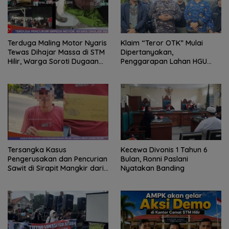
Terduga Maling Motor Nyaris
Klaim “Teror OTK” Mulai
Tewas Dihajar Massa di STM
Dipertanyakan,
Hilir, Warga Soroti Dugaan
Penggarapan Lahan HGU
Jaringan Pencurian
PTPN I Selama 25 Tahun
Tanpa Izin Jadi Sorotan
Tersangka Kasus
Kecewa Divonis 1 Tahun 6
Pengerusakan dan Pencurian
Bulan, Ronni Paslani
Sawit di Sirapit Mangkir dari
Nyatakan Banding
Panggilan Polisi, Sengketa
Lahan Kembali Jadi Sorotan