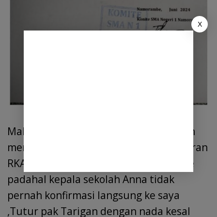
X
Malahan pak Tarigan dituduh/di fitnah
meminta 15 juta rupiah jika mau Laporan
RKAS BOS ditanda tangani oleh Komite
padahal kepala sekolah Anna tidak
pernah konfirmasi langsung ke saya
,Tutur pak Tarigan dengan nada kesal