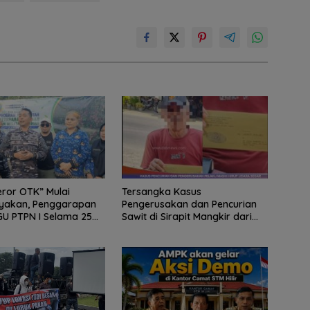
eror OTK” Mulai
Tersangka Kasus
nyakan, Penggarapan
Pengerusakan dan Pencurian
U PTPN I Selama 25
Sawit di Sirapit Mangkir dari
npa Izin Jadi Sorotan
Panggilan Polisi, Sengketa
Lahan Kembali Jadi Sorotan