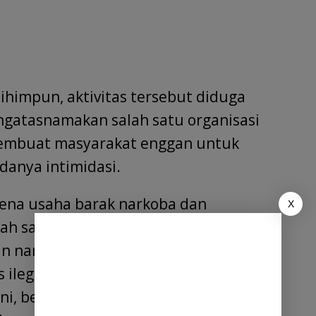
ihimpun, aktivitas tersebut diduga
ngatasnamakan salah satu organisasi
membuat masyarakat enggan untuk
danya intimidasi.
arena usaha barak narkoba dan
X
alah satu ketua OKP,” ujar seorang
n namanya dan hanya berinisial B.
 ilegal tersebut telah berlangsung
i, belum terlihat adanya tindakan