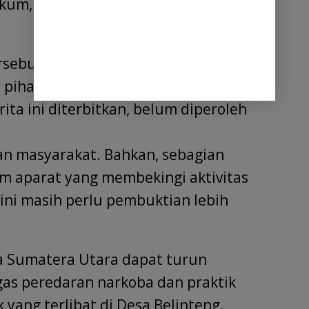
hukum, sehingga memunculkan kesan
rsebut, awak media telah berupaya
pihak Polres Binjai melalui pesan
ta ini diterbitkan, belum diperoleh
an masyarakat. Bahkan, sebagian
 aparat yang membekingi aktivitas
 ini masih perlu pembuktian lebih
a Sumatera Utara dapat turun
as peredaran narkoba dan praktik
 yang terlibat di Desa Belinteng.