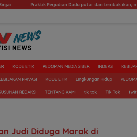
 Perjudian Dadu putar dan tembak ikan, marak di Binjai, Maha
ER
KODE ETIK
PEDOMAN MEDIA SIBER
INDEKS
KEBIJA
KEBIJAKAN PRIVASI
KODE ETIK
Lingkungan Hidup
PEDOMA
SUSUNAN REDAKSI
TENTANG KAMI
tik tok
Tik Tok
twit
n Judi Diduga Marak di