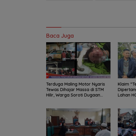
Baca Juga
Terduga Maling Motor Nyaris
Klaim “T
Tewas Dihajar Massa di STM
Diperta
Hilir, Warga Soroti Dugaan
Lahan HG
Jaringan Pencurian
Tahun Ta