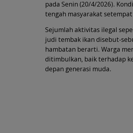
o
p
n
m
s
pada Senin (20/4/2026). Kond
k
p
tengah masyarakat setempat
Sejumlah aktivitas ilegal sepe
judi tembak ikan disebut-seb
hambatan berarti. Warga me
ditimbulkan, baik terhadap
depan generasi muda.