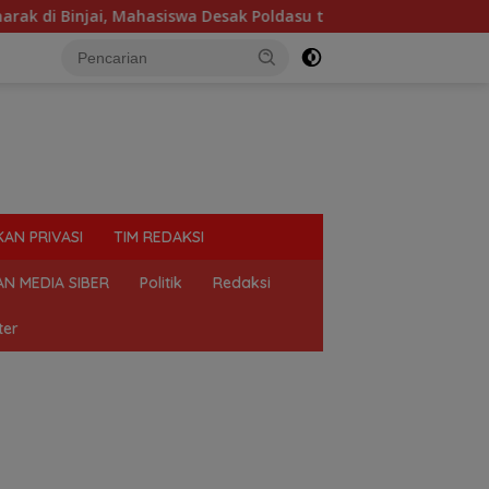
siswa Desak Poldasu tindak tegas oknum pengusaha.
Ti
KAN PRIVASI
TIM REDAKSI
N MEDIA SIBER
Politik
Redaksi
ter