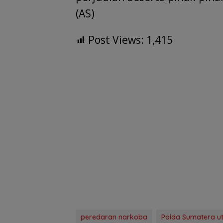
(AS)
Post Views:
1,415
peredaran narkoba
Polda Sumatera u