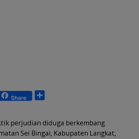
S
Share
w
h
tt
ar
r
e
ktik perjudian diduga berkembang
amatan Sei Bingai, Kabupaten Langkat,