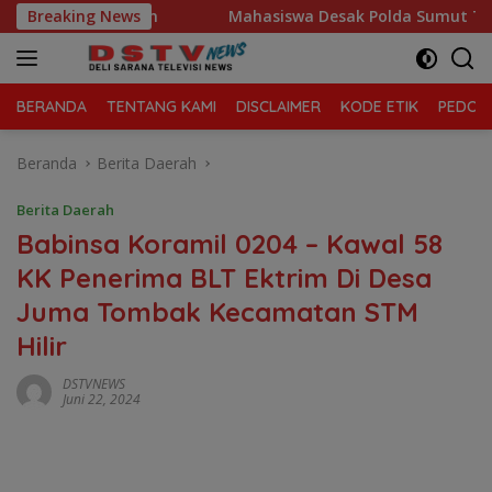
Langsung
ola Sampah
Breaking News
Mahasiswa Desak Polda Sumut Tutup Dugaan 
ke
konten
BERANDA
TENTANG KAMI
DISCLAIMER
KODE ETIK
PEDOMA
Beranda
Berita Daerah
Berita Daerah
Babinsa Koramil 0204 – Kawal 58
KK Penerima BLT Ektrim Di Desa
Juma Tombak Kecamatan STM
Hilir
DSTVNEWS
Juni 22, 2024