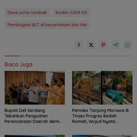
Desa juma tombak
Kodim 0204 DS
Pembagian BLT di kecamatam stm hilir
Baca Juga
Bupati Deli Serdang
Pemdes Tanjung Morawa-B
Tekankan Penguatan
Tinjau Progres Bedah
Perencanaan Daerah demi
Rumah, Wujud Nyata
Pembangunan yang Terarah
Kepedulian Sosial.
dan Berkualitas.