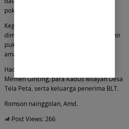
dalam urusan pemenuhan kebutuhan
pokoknya,” urai Pelda Radiman.
Kegiatan pendistribusian BLT yang
dimulai pukul 08.30 Wib hingga berakhir
pukul 11.00 Wib, berlangsung tertib,
aman dan lancar.
Hadir di lokasi, antara lain Ketua BPD,
Memen Ginting, para Kadus wilayah Desa
Tela Peta, serta keluarga penerima BLT.
Romson nainggolan, Amd.
Post Views:
266