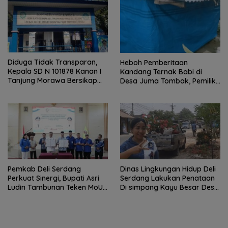
Diduga Tidak Transparan,
Heboh Pemberitaan
Kepala SD N 101878 Kanan I
Kandang Ternak Babi di
Tanjung Morawa Bersikap
Desa Juma Tombak, Pemilik
Arogan Saat Dikonfirmasi
Beri Klarifikasi
Soal Dana BOS.
Pemkab Deli Serdang
Dinas Lingkungan Hidup Deli
Perkuat Sinergi, Bupati Asri
Serdang Lakukan Penataan
Ludin Tambunan Teken MoU
Di simpang Kayu Besar Desa
dengan Sektor Perbankan
Limau manis
dan Institusi Pendidikan.