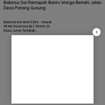
Babinsa Sai Ramapah Bantu Warga Benahi Jalan
Desa Patang Gunung
Babinsa Koramil 0204 – Kawal
58 KK Penerima BLT Ektrim Di
Desa Juma Tombak
X
Kecamatan STM Hilir