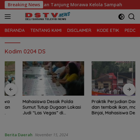
Langsung
laga Sari, Kecamatan Tanjung Morawa Kelola Sampah
Breaking News
ke
konten
BERANDA
TENTANG KAMI
DISCLAIMER
KODE ETIK
PEDOMA
Kodim 0204 DS
Mahasiswa Desak Polda
Praktik Perjudian Dadu putar
Sumut Tutup Dugaan Lokasi
dan tembak ikan, marak di
Judi “Las Vegas” di
Binjai, Mahasiswa Desak
Brahrang Binjai
Poldasu tindak tegas oknum
pengusaha.
Berita Daerah
November 15, 2024