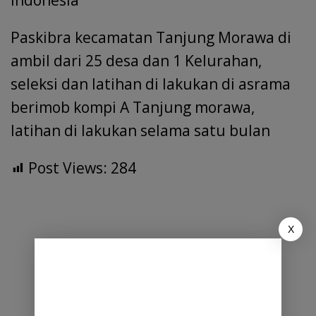
Paskibra kecamatan Tanjung Morawa di
ambil dari 25 desa dan 1 Kelurahan,
seleksi dan latihan di lakukan di asrama
berimob kompi A Tanjung morawa,
latihan di lakukan selama satu bulan
Post Views:
284
X