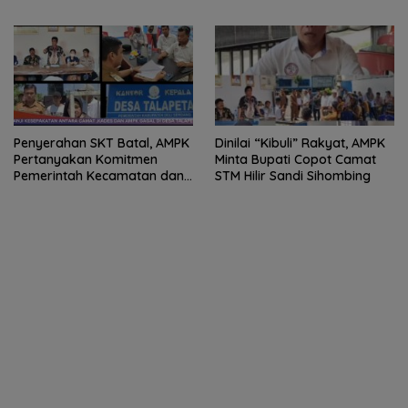
Penanganan Kasus di
Dipertanyakan
Polresta Deli Serdang
Penyerahan SKT Batal, AMPK
Dinilai “Kibuli” Rakyat, AMPK
Pertanyakan Komitmen
Minta Bupati Copot Camat
Pemerintah Kecamatan dan
STM Hilir Sandi Sihombing
Desa