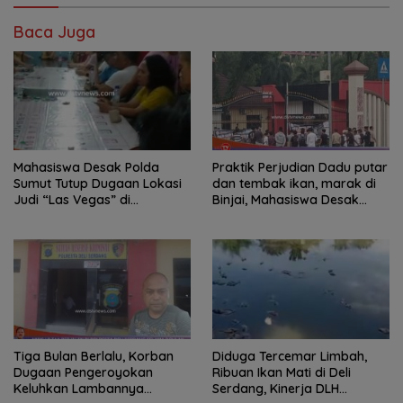
Baca Juga
Mahasiswa Desak Polda
Praktik Perjudian Dadu putar
Sumut Tutup Dugaan Lokasi
dan tembak ikan, marak di
Judi “Las Vegas” di
Binjai, Mahasiswa Desak
Brahrang Binjai
Poldasu tindak tegas oknum
pengusaha.
Tiga Bulan Berlalu, Korban
Diduga Tercemar Limbah,
Dugaan Pengeroyokan
Ribuan Ikan Mati di Deli
Keluhkan Lambannya
Serdang, Kinerja DLH