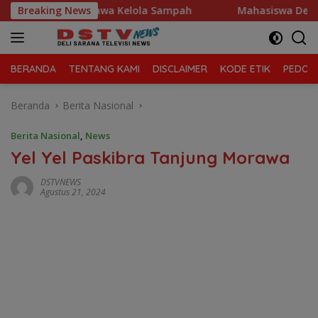
Langsung
Tanjung Morawa Kelola Sampah
Breaking News
Mahasiswa Desak Polda 
ke
konten
BERANDA
TENTANG KAMI
DISCLAIMER
KODE ETIK
PEDOMA
Beranda
Berita Nasional
Berita Nasional
,
News
Yel Yel Paskibra Tanjung Morawa
DSTVNEWS
Agustus 21, 2024