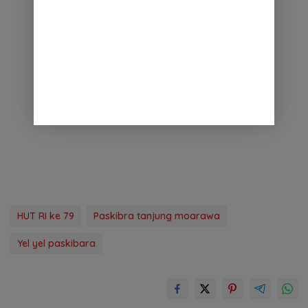
HUT RI ke 79
Paskibra tanjung moarawa
Yel yel paskibara