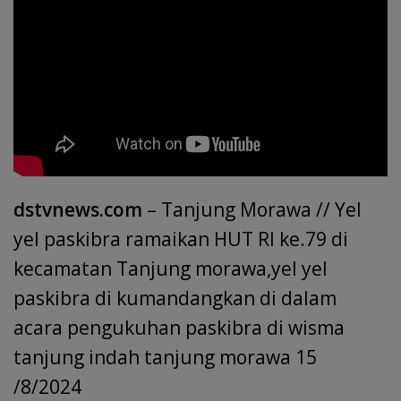
o
A
dI
a
d
e
o
p
n
m
s
k
p
dstvnews.com
– Tanjung Morawa // Yel
yel paskibra ramaikan HUT RI ke.79 di
kecamatan Tanjung morawa,yel yel
paskibra di kumandangkan di dalam
acara pengukuhan paskibra di wisma
tanjung indah tanjung morawa 15
/8/2024