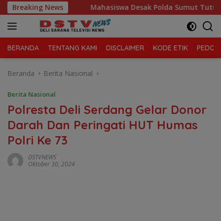
Langsung
 Sampah
Breaking News
Mahasiswa Desak Polda Sumut Tutup Dugaan Lok
ke
konten
BERANDA
TENTANG KAMI
DISCLAIMER
KODE ETIK
PEDOMA
Beranda
Berita Nasional
Berita Nasional
Polresta Deli Serdang Gelar Donor
Darah Dan Peringati HUT Humas
Polri Ke 73
DSTVNEWS
Oktober 30, 2024