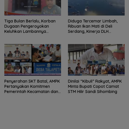
Tiga Bulan Berlalu, Korban
Diduga Tercemar Limbah,
Dugaan Pengeroyokan
Ribuan Ikan Mati di Deli
Keluhkan Lambannya
Serdang, Kinerja DLH
Penanganan Kasus di
Dipertanyakan
Polresta Deli Serdang
Penyerahan SKT Batal, AMPK
Dinilai “Kibuli” Rakyat, AMPK
Pertanyakan Komitmen
Minta Bupati Copot Camat
Pemerintah Kecamatan dan
STM Hilir Sandi Sihombing
Desa