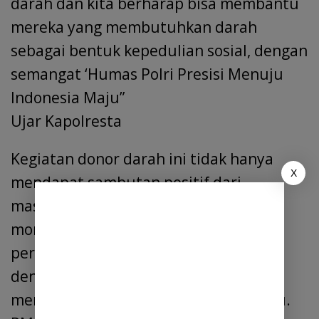
darah dan kita berharap bisa membantu
mereka yang membutuhkan darah
sebagai bentuk kepedulian sosial, dengan
semangat ‘Humas Polri Presisi Menuju
Indonesia Maju”
Ujar Kapolresta
Kegiatan donor darah ini tidak hanya
X
mendapat sambutan positif dari
masyarakat, tetapi juga menjadi
momentum untuk mempererat tali
persaudaraan dan solidaritas, sejalan
dengan visi besar Humas Polri dalam
mendukung Indonesia yang lebih maju.