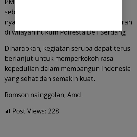
PMI pun menyambut baik acara ini
sebagai wujud kepedulian sosial yang
nyata dalam memenuhi kebutuhan darah
di wilayah hukum Polresta Deli Serdang
Diharapkan, kegiatan serupa dapat terus
berlanjut untuk memperkokoh rasa
kepedulian dalam membangun Indonesia
yang sehat dan semakin kuat.
Romson nainggolan, Amd.
Post Views:
228