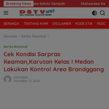
Langsung
njung Morawa Kelola Sampah
Breaking News
Mahasiswa Desak Polda Su
ke
konten
BERANDA
TENTANG KAMI
DISCLAIMER
KODE ETIK
PEDOMA
Beranda
Berita Nasional
Berita Nasional
Cek Kondisi Sarpras
Keaman,Karutan Kelas I Medan
Lakukan Kontrol Area Brandggang
DSTVNEWS
November 13, 2024