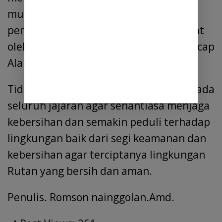
mungkin terjadi apabila saluran
pembuangan air di Rutan ini tersumbat
oleh endapan lumpur atau sampah,” ucap
Alanta.
Tidak lupa juga Karutan berpesan kepada
seluruh jajaran agar senantiasa menjaga
kebersihan dan semakin peduli terhadap
lingkungan baik dari segi keamanan dan
kebersihan agar terciptanya lingkungan
Rutan yang bersih dan aman.
Penulis. Romson nainggolan.Amd.