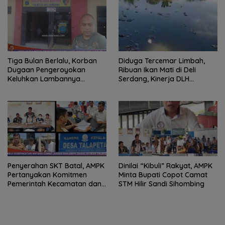
Tiga Bulan Berlalu, Korban
Diduga Tercemar Limbah,
Dugaan Pengeroyokan
Ribuan Ikan Mati di Deli
Keluhkan Lambannya
Serdang, Kinerja DLH
Penanganan Kasus di
Dipertanyakan
Polresta Deli Serdang
Penyerahan SKT Batal, AMPK
Dinilai “Kibuli” Rakyat, AMPK
Pertanyakan Komitmen
Minta Bupati Copot Camat
Pemerintah Kecamatan dan
STM Hilir Sandi Sihombing
Desa