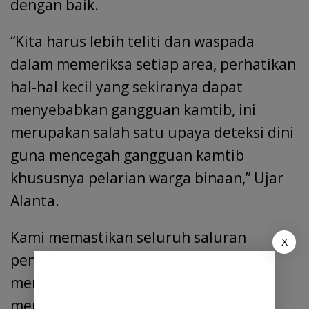
dengan baik.
“Kita harus lebih teliti dan waspada
dalam memeriksa setiap area, perhatikan
hal-hal kecil yang sekiranya dapat
menyebabkan gangguan kamtib, ini
merupakan salah satu upaya deteksi dini
guna mencegah gangguan kamtib
khususnya pelarian warga binaan,” Ujar
Alanta.
Kami memastikan seluruh saluran
X
pembuangan air di Rutan lancar dan
memasuki musim penghujan guna
mengantisipasi potensi banjir yang