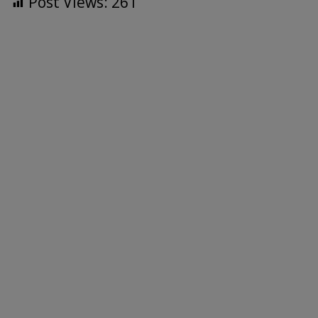
Post Views:
261