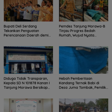
Bupati Deli Serdang
Pemdes Tanjung Morawa-B
Tekankan Penguatan
Tinjau Progres Bedah
Perencanaan Daerah demi
Rumah, Wujud Nyata
Pembangunan yang Terarah
Kepedulian Sosial.
dan Berkualitas.
Diduga Tidak Transparan,
Heboh Pemberitaan
Kepala SD N 101878 Kanan I
Kandang Ternak Babi di
Tanjung Morawa Bersikap
Desa Juma Tombak, Pemilik
Arogan Saat Dikonfirmasi
Beri Klarifikasi
Soal Dana BOS.