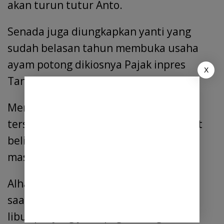
akan turun tutur Anto.
Senada juga diungkapkan yanti yang
sudah belasan tahun membuka usaha
ayam potong dikiosnya Pajak inpres
X
Tanjung morawa.
Menurutnya, naiknya harga ayam
tersebut karena masih tingginya minat
beli masyarakat, sementara pasokan
masih tetap.
Alhamdulillah, minat beli masyarakat
saat ini masih tinggi, mungkin karena
libur panjang ya.Tapi gak tau gimana