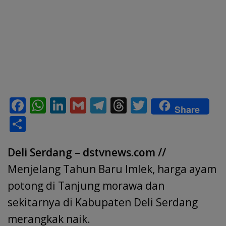
F
W
Li
G
T
T
T
Share
ac
h
n
m
el
h
w
S
e
at
k
ai
e
re
itt
h
b
s
e
l
gr
a
er
Deli Serdang – dstvnews.com //
ar
o
A
dI
a
d
e
Menjelang Tahun Baru Imlek, harga ayam
o
p
n
m
s
potong di Tanjung morawa dan
k
p
sekitarnya di Kabupaten Deli Serdang
merangkak naik.