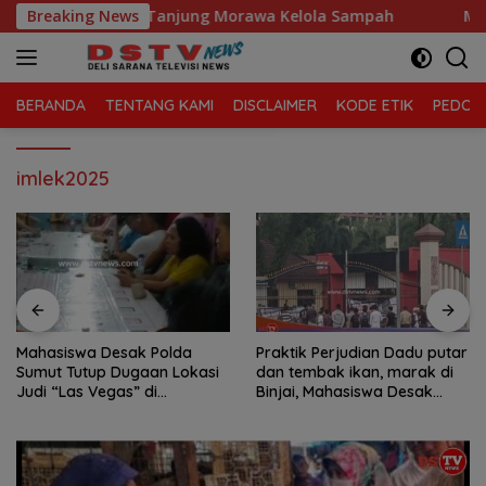
Langsung
Sari, Kecamatan Tanjung Morawa Kelola Sampah
Breaking News
Mahasi
ke
konten
BERANDA
TENTANG KAMI
DISCLAIMER
KODE ETIK
PEDOMA
imlek2025
Mahasiswa Desak Polda
Praktik Perjudian Dadu putar
Sumut Tutup Dugaan Lokasi
dan tembak ikan, marak di
Judi “Las Vegas” di
Binjai, Mahasiswa Desak
Brahrang Binjai
Poldasu tindak tegas oknum
pengusaha.