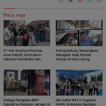
Baca Juga
PT Sari Incofood Perluas
Puting Beliung Terbangkan
Area Pabrik, Kontraktor
Sebagian Atap Rumah
Salurkan Sembako dan
Warga di Desa Ujung
Santunan Anak Yatim di
Serdang, Pemerintah Desa
Buntu Bedimbar
Bergerak Cepat Berikan
Bantuan
Diduga Pengisian BBM
Idul Adha 1447 H Yayasan
Subsidi ke Ratusan Jerigen di
MAPEL Indonesia Berbagi