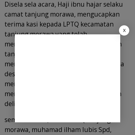
Disela sela acara, Haji ibnu hajar selaku
camat tanjung morawa, mengucapkan
terima kasi kepada LPTQ kecamatan
X
tanjung morawa,yang telah
mempersiapkan jauh jauh hari, kapilah
tanjung morawa, sehingga mampu
meraih juara umum, dan kepada kepala
desa, yang telah mensuport dan
mendukung kapilah tanjung morawa,
meraih juara 1 Umum MTQ Kabupaten
deli serdang
sementara itu, ketua LPTQ tanjung
morawa, muhamad ilham lubis Spd,