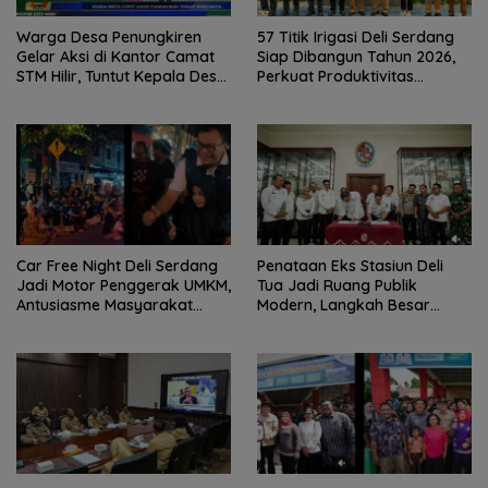
Warga Desa Penungkiren
57 Titik Irigasi Deli Serdang
Gelar Aksi di Kantor Camat
Siap Dibangun Tahun 2026,
STM Hilir, Tuntut Kepala Desa
Perkuat Produktivitas
Dicopot
Pertanian dan Ketahanan
Pangan
Car Free Night Deli Serdang
Penataan Eks Stasiun Deli
Jadi Motor Penggerak UMKM,
Tua Jadi Ruang Publik
Antusiasme Masyarakat
Modern, Langkah Besar
Bukti Ekonomi Kerakyatan
Pemkab Deli Serdang dan PT
Terus Tumbuh
KAI