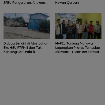
SPBU Pangururan, Antrean
Hewan Qurban
Kendaraan Mengular dan
Pengguna Jalan Dirugikan
Diduga Berdiri di Atas Lahan
MAPEL Tanjung Morawa
Eks HGU PTPN II dan Tak
Layangkan Protes Terhadap
Kantongi Izin, Pabrik
aktivitas PT. ABP Berdampak
Tempahan Besi di Limau
Lingkungan
Manis Disorot