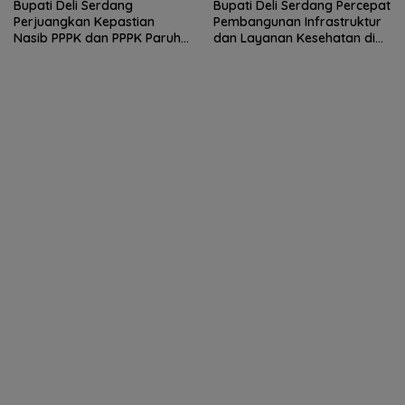
Bupati Deli Serdang
Bupati Deli Serdang Percepat
Perjuangkan Kepastian
Pembangunan Infrastruktur
Nasib PPPK dan PPPK Paruh
dan Layanan Kesehatan di
Waktu dalam RDP Bersama
Pancur Batu
Komisi II DPR RI.