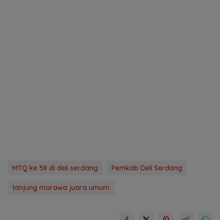
MTQ ke 58 di deli serdang
Pemkab Deli Serdang
tanjung morawa juara umum