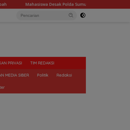
wa Desak Polda Sumut Tutup Dugaan Lokasi Judi “Las Vegas” di
KAN PRIVASI
TIM REDAKSI
N MEDIA SIBER
Politik
Redaksi
ter