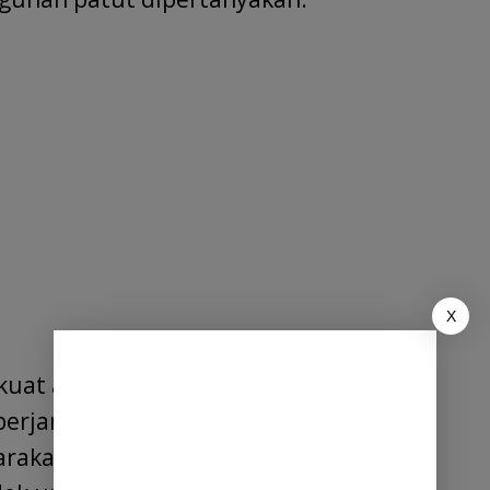
X
 kuat adanya praktik penghematan
 berjamaah, padahal anggaran yang di
yarakat pun semakin curiga bahwa