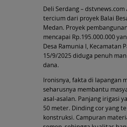
ac
h
n
m
el
h
Deli Serdang – dstvnews.com
e
at
k
ai
e
re
i
b
s
e
l
gr
a
e
tercium dari proyek Balai Be
o
A
dI
a
d
Medan. Proyek pembangunan i
o
p
n
m
s
mencapai Rp.195.000.000 yan
k
p
Desa Ramunia I, Kecamatan P
15/9/2025 diduga penuh man
dana.
Ironisnya, fakta di lapangan 
seharusnya membantu masyara
asal-asalan. Panjang irigasi 
50 meter. Dinding cor yang t
konstruksi. Campuran material
semen, sehingga kualitas ba