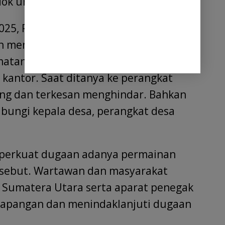
dok untuk menguras uang negara.
025, Petugas P3A BBWS tidak ada di
n mencoba melakukan konfirmasi ke
matan Pantai Labuh Namun, yang
 kantor. Saat ditanya ke perangkat
g dan terkesan menghindar. Bahkan
bungi kepala desa, perangkat desa
emperkuat dugaan adanya permainan
ersebut. Wartawan dan masyarakat
i Sumatera Utara serta aparat penegak
lapangan dan menindaklanjuti dugaan