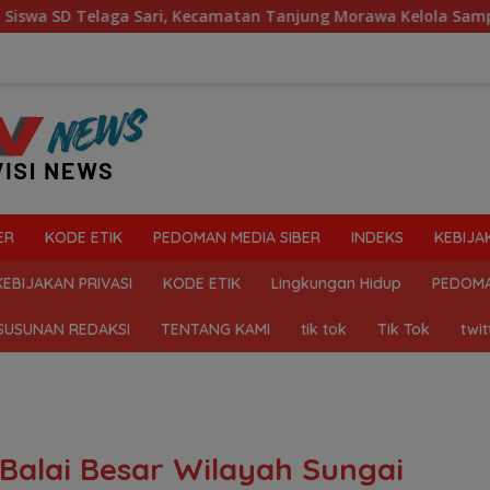
ari, Kecamatan Tanjung Morawa Kelola Sampah
Mahasis
ER
KODE ETIK
PEDOMAN MEDIA SIBER
INDEKS
KEBIJA
KEBIJAKAN PRIVASI
KODE ETIK
Lingkungan Hidup
PEDOMA
SUSUNAN REDAKSI
TENTANG KAMI
tik tok
Tik Tok
twit
 Balai Besar Wilayah Sungai