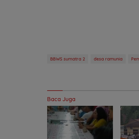
BBWS sumatra 2
desa ramunia
Pem
Baca Juga