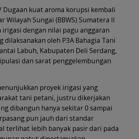
w
h
 / Dugaan kuat aroma korupsi kembali
tt
ar
r
e
sar Wilayah Sungai (BBWS) Sumatera II
rigasi dengan nilai pagu anggaran
g dilaksanakan oleh P3A Bahagia Tani
antai Labuh, Kabupaten Deli Serdang,
ipulasi dan sarat penggelembungan
menunjukkan proyek irigasi yang
kat tani petani, justru dikerjakan
yang dibangun hanya sekitar 0 sampai
erpasang pun jauh dari standar
 terlihat lebih banyak pasir dari pada
ngunan patut dipertanyakan.