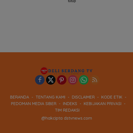
tutup
BERANDA
TENTANG KAMI
DISCLAIMER
KODE ETIK
PEDOMAN MEDIA SIBER
INDEKS
KEBIJAKAN PRIVASI
TIM REDAKSI
@hakcipta dstvnews.com