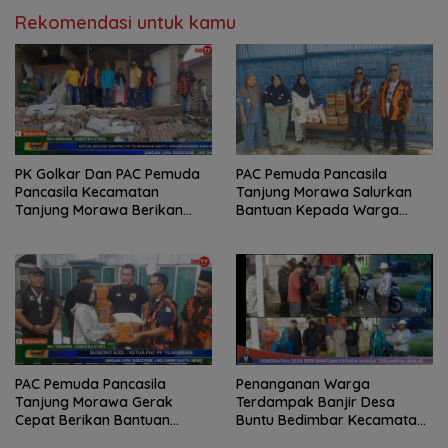
Rekomendasi untuk kamu
PK Golkar Dan PAC Pemuda
PAC Pemuda Pancasila
Pancasila Kecamatan
Tanjung Morawa Salurkan
Tanjung Morawa Berikan
Bantuan Kepada Warga
Bantuan Kepada Warga
Terdampak Banjir Di Desa
Terdampak Banjir Di Desa
Penara Kebun
Naga Timbul
PAC Pemuda Pancasila
Penanganan Warga
Tanjung Morawa Gerak
Terdampak Banjir Desa
Cepat Berikan Bantuan
Buntu Bedimbar Kecamatan
Kepada Warga Terdampak
Tanjung Morawa kabupaten