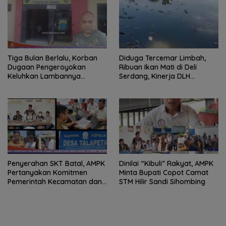
Tiga Bulan Berlalu, Korban
Diduga Tercemar Limbah,
Dugaan Pengeroyokan
Ribuan Ikan Mati di Deli
Keluhkan Lambannya
Serdang, Kinerja DLH
Penanganan Kasus di
Dipertanyakan
Polresta Deli Serdang
Penyerahan SKT Batal, AMPK
Dinilai “Kibuli” Rakyat, AMPK
Pertanyakan Komitmen
Minta Bupati Copot Camat
Pemerintah Kecamatan dan
STM Hilir Sandi Sihombing
Desa