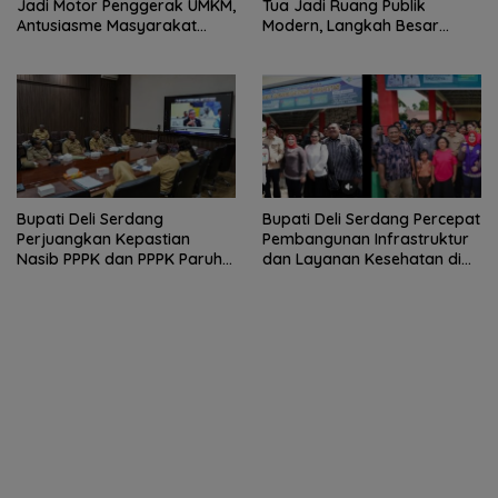
Jadi Motor Penggerak UMKM,
Tua Jadi Ruang Publik
Antusiasme Masyarakat
Modern, Langkah Besar
Bukti Ekonomi Kerakyatan
Pemkab Deli Serdang dan PT
Terus Tumbuh
KAI
Bupati Deli Serdang
Bupati Deli Serdang Percepat
Perjuangkan Kepastian
Pembangunan Infrastruktur
Nasib PPPK dan PPPK Paruh
dan Layanan Kesehatan di
Waktu dalam RDP Bersama
Pancur Batu
Komisi II DPR RI.