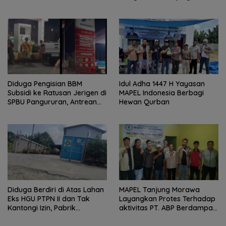
Santunan Anak Yatim di
Serdang, Pemerintah Desa
Buntu Bedimbar
Bergerak Cepat Berikan
Bantuan
Diduga Pengisian BBM
Idul Adha 1447 H Yayasan
Subsidi ke Ratusan Jerigen di
MAPEL Indonesia Berbagi
SPBU Pangururan, Antrean
Hewan Qurban
Kendaraan Mengular dan
Pengguna Jalan Dirugikan
Diduga Berdiri di Atas Lahan
MAPEL Tanjung Morawa
Eks HGU PTPN II dan Tak
Layangkan Protes Terhadap
Kantongi Izin, Pabrik
aktivitas PT. ABP Berdampak
Tempahan Besi di Limau
Lingkungan
Manis Disorot