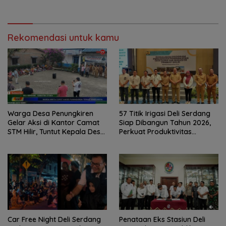
Rekomendasi untuk kamu
Warga Desa Penungkiren
57 Titik Irigasi Deli Serdang
Gelar Aksi di Kantor Camat
Siap Dibangun Tahun 2026,
STM Hilir, Tuntut Kepala Desa
Perkuat Produktivitas
Dicopot
Pertanian dan Ketahanan
Pangan
Car Free Night Deli Serdang
Penataan Eks Stasiun Deli