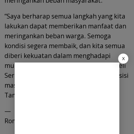
meringankan beban masyarakat.
“Saya berharap semua langkah yang kita
lakukan dapat memberikan manfaat dan
meringankan beban warga. Semoga
kondisi segera membaik, dan kita semua
diberi kekuatan dalam menghadapi
X
musibah ini. Pemerintah Kabupaten Deli
Serdang akan terus berupaya hadir di sisi
masyarakat,” tutup Bupati Asri Ludin
Tambunan.
—
Romson nainggolan, Amd.