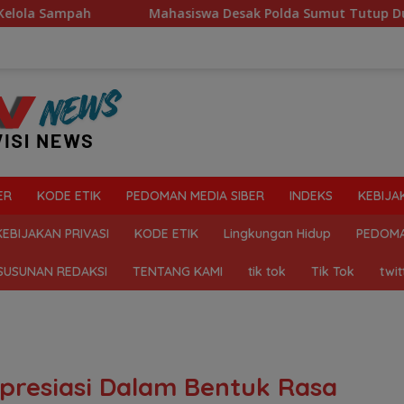
Mahasiswa Desak Polda Sumut Tutup Dugaan Lokasi Judi “Las 
ER
KODE ETIK
PEDOMAN MEDIA SIBER
INDEKS
KEBIJA
KEBIJAKAN PRIVASI
KODE ETIK
Lingkungan Hidup
PEDOMA
SUSUNAN REDAKSI
TENTANG KAMI
tik tok
Tik Tok
twit
Apresiasi Dalam Bentuk Rasa