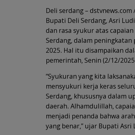
ac
h
n
m
el
h
Deli serdang – dstvnews.com 
e
at
k
ai
e
re
i
b
s
e
l
gr
a
e
Bupati Deli Serdang, Asri L
o
A
dI
a
d
dan rasa syukur atas capaian
o
p
n
m
s
Serdang, dalam peningkatan
k
p
2025. Hal itu disampaikan da
pemerintah, Senin (2/12/2025
“Syukuran yang kita laksanaka
mensyukuri kerja keras selur
Serdang, khususnya dalam u
daerah. Alhamdulillah, capai
menjadi penanda bahwa arah k
yang benar,” ujar Bupati As