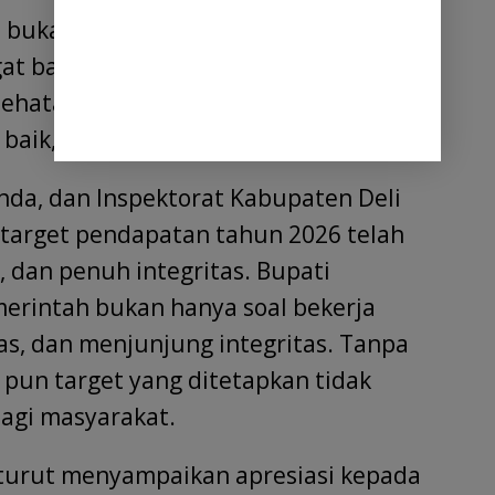
ini bukan sekadar untuk meramaikan
gat bahwa kerja kita harus memberi
sehatan, pendidikan, hingga
 baik,” tambahnya.
nda, dan Inspektorat Kabupaten Deli
target pendapatan tahun 2026 telah
s, dan penuh integritas. Bupati
erintah bukan hanya soal bekerja
hlas, dan menjunjung integritas. Tanpa
 pun target yang ditetapkan tidak
gi masyarakat.
turut menyampaikan apresiasi kepada