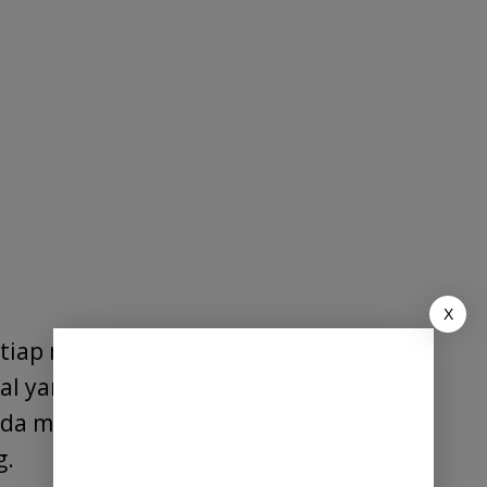
X
tiap rupiah pendapatan daerah
al yang besar. Pendapatan tersebut,
ada masyarakat, terlebih kepada warga
g.