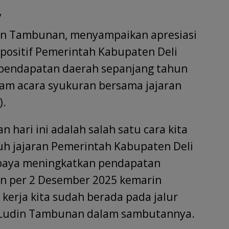
w
h
/
tt
ar
r
e
udin Tambunan, menyampaikan apresiasi
 positif Pemerintah Kabupaten Deli
 pendapatan daerah sepanjang tahun
lam acara syukuran bersama jajaran
).
n hari ini adalah salah satu cara kita
uh jajaran Pemerintah Kabupaten Deli
paya meningkatkan pendapatan
an per 2 Desember 2025 kemarin
erja kita sudah berada pada jalur
ri Ludin Tambunan dalam sambutannya.