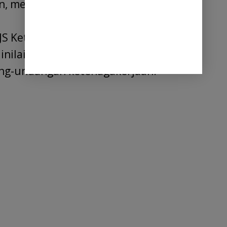
an, meski para pekerja telah menunggu
JS Ketenagakerjaan dan BPJS
inilai sebagai pelanggaran serius
ng-undangan ketenagakerjaan.