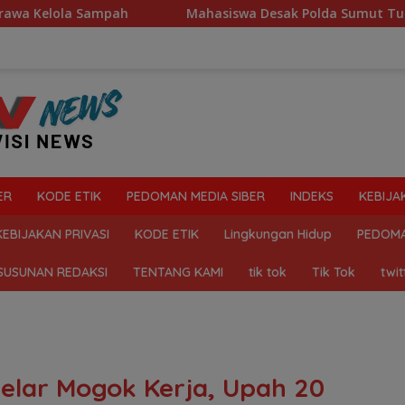
Mahasiswa Desak Polda Sumut Tutup Dugaan Lokasi Judi
ER
KODE ETIK
PEDOMAN MEDIA SIBER
INDEKS
KEBIJA
KEBIJAKAN PRIVASI
KODE ETIK
Lingkungan Hidup
PEDOMA
SUSUNAN REDAKSI
TENTANG KAMI
tik tok
Tik Tok
twit
Gelar Mogok Kerja, Upah 20