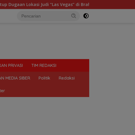
 “Las Vegas” di Brahrang Binjai
Praktik Perjudian Dad
KAN PRIVASI
TIM REDAKSI
N MEDIA SIBER
Politik
Redaksi
ter