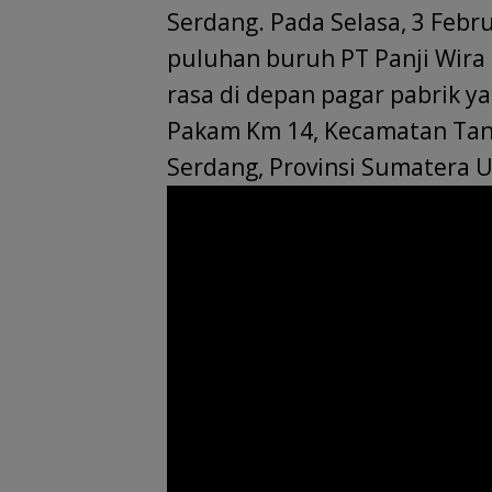
b
s
e
l
gr
a
e
Serdang. Pada Selasa, 3 Febru
o
A
dI
a
d
puluhan buruh PT Panji Wira
o
p
n
m
s
rasa di depan pagar pabrik y
k
p
Pakam Km 14, Kecamatan Tan
Serdang, Provinsi Sumatera U