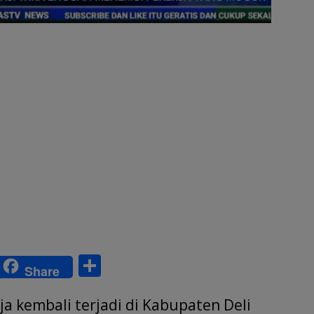
S
Share
w
h
ja kembali terjadi di Kabupaten Deli
tt
ar