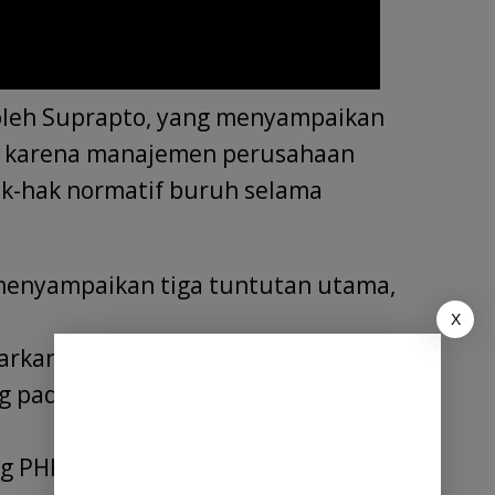
 oleh Suprapto, yang menyampaikan
n karena manajemen perusahaan
k-hak normatif buruh selama
menyampaikan tiga tuntutan utama,
X
arkan selama kurang lebih 20 minggu,
g pada kehidupan dan kebutuhan
 PHK terhadap 13 orang karyawan