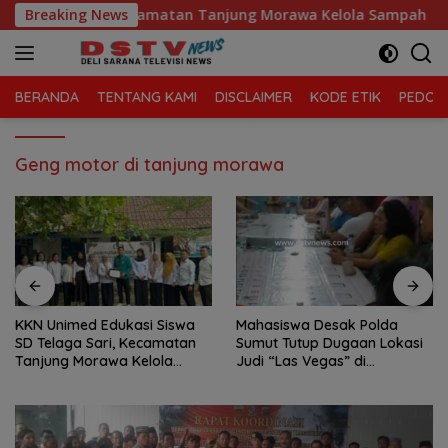
Langsung
 Telaga Sari, Kecamatan Tanjung Morawa Kelola Sampah
Breaking News
ke
konten
BERANDA
TENTANG KAMI
DISCLAIMER
KODE ETIK
PEDOMA
Geng motor di tanjung morawa
KKN Unimed Edukasi Siswa
Mahasiswa Desak Polda
SD Telaga Sari, Kecamatan
Sumut Tutup Dugaan Lokasi
Tanjung Morawa Kelola
Judi “Las Vegas” di
Sampah
Brahrang Binjai