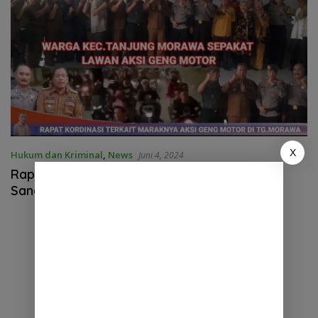
X
Hukum dan Kriminal
,
News
Juni 4, 2024
Rapat Kordinasi Maraknya Geng Motor Yang
Sangat Meresahkan di Tanjung Morawa