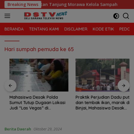
Langsung
laga Sari, Kecamatan Tanjung Morawa Kelola Sampah
Breaking News
ke
konten
BERANDA
TENTANG KAMI
DISCLAIMER
KODE ETIK
PEDOMA
Hari sumpah pemuda ke 65
Mahasiswa Desak Polda
Praktik Perjudian Dadu putar
Sumut Tutup Dugaan Lokasi
dan tembak ikan, marak di
Judi “Las Vegas” di
Binjai, Mahasiswa Desak
Brahrang Binjai
Poldasu tindak tegas oknum
pengusaha.
Berita Daerah
Oktober 29, 2024