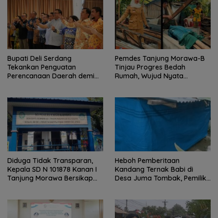
Bupati Deli Serdang
Pemdes Tanjung Morawa-B
Tekankan Penguatan
Tinjau Progres Bedah
Perencanaan Daerah demi
Rumah, Wujud Nyata
Pembangunan yang Terarah
Kepedulian Sosial.
dan Berkualitas.
Diduga Tidak Transparan,
Heboh Pemberitaan
Kepala SD N 101878 Kanan I
Kandang Ternak Babi di
Tanjung Morawa Bersikap
Desa Juma Tombak, Pemilik
Arogan Saat Dikonfirmasi
Beri Klarifikasi
Soal Dana BOS.