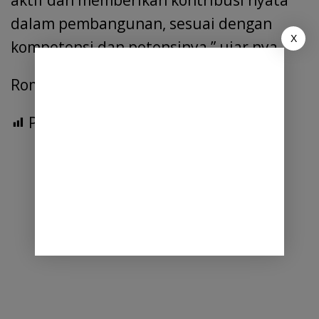
dalam pembangunan, sesuai dengan
X
kompetensi dan potensinya,” ujar nya.
Romson nainggolan,Amd.
Post Views:
309