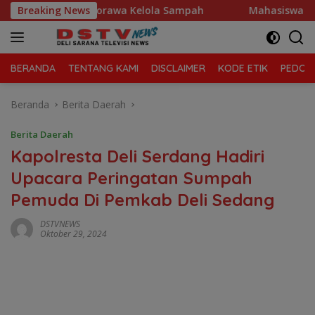
Langsung
anjung Morawa Kelola Sampah
Breaking News
Mahasiswa Desak Polda S
ke
konten
BERANDA
TENTANG KAMI
DISCLAIMER
KODE ETIK
PEDOMA
Beranda
Berita Daerah
Berita Daerah
Kapolresta Deli Serdang Hadiri
Upacara Peringatan Sumpah
Pemuda Di Pemkab Deli Sedang
DSTVNEWS
Oktober 29, 2024