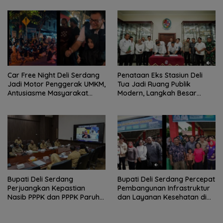
Pangan
Car Free Night Deli Serdang
Penataan Eks Stasiun Deli
Jadi Motor Penggerak UMKM,
Tua Jadi Ruang Publik
Antusiasme Masyarakat
Modern, Langkah Besar
Bukti Ekonomi Kerakyatan
Pemkab Deli Serdang dan PT
Terus Tumbuh
KAI
Bupati Deli Serdang
Bupati Deli Serdang Percepat
Perjuangkan Kepastian
Pembangunan Infrastruktur
Nasib PPPK dan PPPK Paruh
dan Layanan Kesehatan di
Waktu dalam RDP Bersama
Pancur Batu
Komisi II DPR RI.