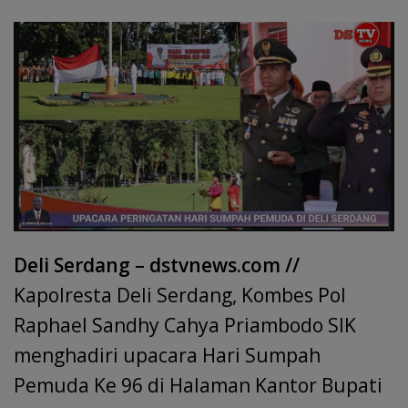
e
at
k
ai
e
re
itt
h
b
s
e
l
gr
a
er
ar
o
A
dI
a
d
e
o
p
n
m
s
k
p
Deli Serdang – dstvnews.com //
Kapolresta Deli Serdang, Kombes Pol
Raphael Sandhy Cahya Priambodo SIK
menghadiri upacara Hari Sumpah
Pemuda Ke 96 di Halaman Kantor Bupati