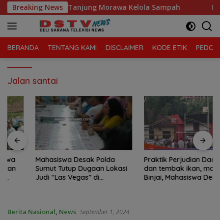
Langsung
a Sari, Kecamatan Tanjung Morawa Kelola Sampah
Breaking News
Maha
ke
konten
BERANDA
TENTANG KAMI
DISCLAIMER
KODE ETIK
PEDOMA
Jalan santai
Mahasiswa Desak Polda
Praktik Perjudian Dadu putar
Sumut Tutup Dugaan Lokasi
dan tembak ikan, marak di
Judi “Las Vegas” di
Binjai, Mahasiswa Desak
Brahrang Binjai
Poldasu tindak tegas oknum
pengusaha.
Berita Nasional
,
News
September 1, 2024