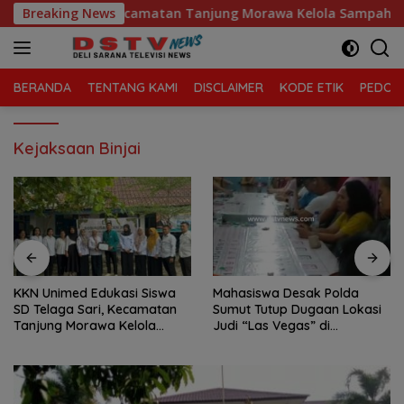
Langsung
 Telaga Sari, Kecamatan Tanjung Morawa Kelola Sampah
Breaking News
ke
konten
BERANDA
TENTANG KAMI
DISCLAIMER
KODE ETIK
PEDOMA
Kejaksaan Binjai
KKN Unimed Edukasi Siswa
Mahasiswa Desak Polda
SD Telaga Sari, Kecamatan
Sumut Tutup Dugaan Lokasi
Tanjung Morawa Kelola
Judi “Las Vegas” di
Sampah
Brahrang Binjai