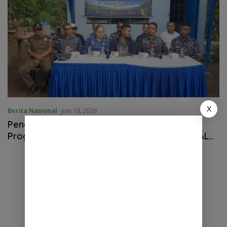
X
Berita Nasional
Juni 18, 2026
Penanaman Perdana dan Press Release
Program Ketahanan Pangan, Kodaeral I TNI AL
Perkuat Swasembada Pangan Nasional