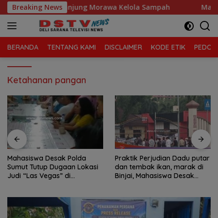
Langsung
ri, Kecamatan Tanjung Morawa Kelola Sampah
Breaking News
Mahasis
ke
konten
BERANDA
TENTANG KAMI
DISCLAIMER
KODE ETIK
PEDOMA
Ketahanan pangan
Mahasiswa Desak Polda
Praktik Perjudian Dadu putar
Sumut Tutup Dugaan Lokasi
dan tembak ikan, marak di
Judi “Las Vegas” di
Binjai, Mahasiswa Desak
Brahrang Binjai
Poldasu tindak tegas oknum
pengusaha.