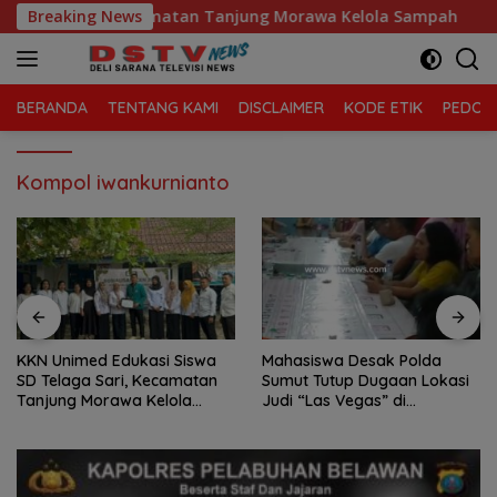
Langsung
elaga Sari, Kecamatan Tanjung Morawa Kelola Sampah
Breaking News
ke
konten
BERANDA
TENTANG KAMI
DISCLAIMER
KODE ETIK
PEDOMA
Kompol iwankurnianto
i Siswa
Mahasiswa Desak Polda
Praktik Perjudian Dadu putar
camatan
Sumut Tutup Dugaan Lokasi
dan tembak ikan, m
lola
Judi “Las Vegas” di
Binjai, Mahasiswa D
Brahrang Binjai
Poldasu tindak teg
pengusaha.