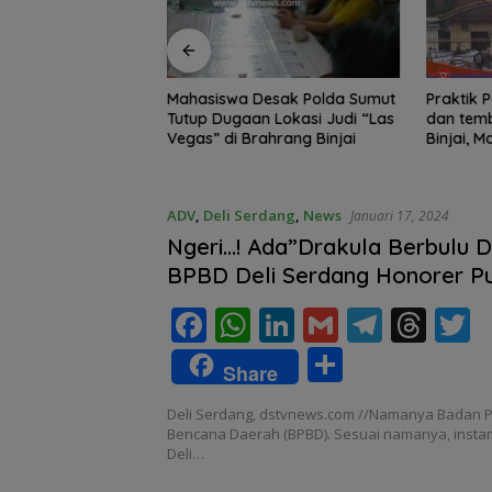
Edukasi Siswa SD
Mahasiswa Desak Polda Sumut
Praktik Perjud
, Kecamatan
Tutup Dugaan Lokasi Judi “Las
dan temb
awa Kelola
Vegas” di Brahrang Binjai
Binjai, 
Poldasu 
pengusa
ADV
,
Deli Serdang
,
News
Januari 17, 2024
Ngeri…! Ada”Drakula Berbulu 
BPBD Deli Serdang Honorer Pu
Di Pecat..!!
F
W
Li
G
T
T
T
ac
h
n
m
el
h
S
Share
e
at
k
ai
e
re
i
h
Deli Serdang, dstvnews.com //Namanya Badan
b
s
e
l
gr
a
e
ar
Bencana Daerah (BPBD). Sesuai namanya, insta
o
A
dI
a
d
Deli…
e