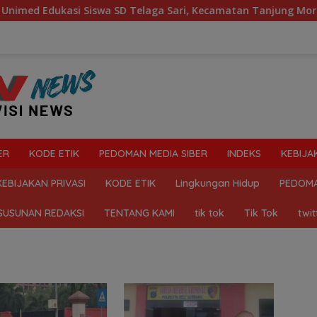
d Edukasi Siswa SD Telaga Sari, Kecamatan Tanjung Morawa 
ER
KODE ETIK
PEDOMAN MEDIA SIBER
INDEKS
KEBIJA
KEBIJAKAN PRIVASI
KODE ETIK
Lingkungan Hidup
PEDOMA
SUSUNAN REDAKSI
TENTANG KAMI
tik tok
Tik Tok
twit