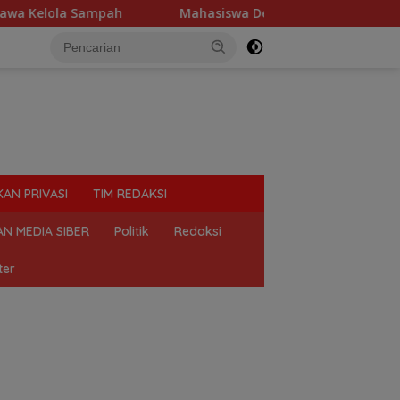
Kelola Sampah
Mahasiswa Desak Polda Sumut Tutup Duga
KAN PRIVASI
TIM REDAKSI
N MEDIA SIBER
Politik
Redaksi
ter