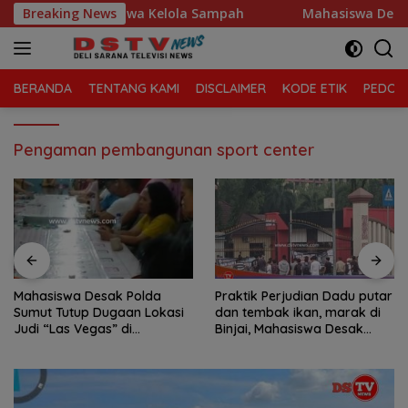
Langsung
tan Tanjung Morawa Kelola Sampah
Breaking News
Mahasiswa Desak Po
ke
konten
BERANDA
TENTANG KAMI
DISCLAIMER
KODE ETIK
PEDOMA
Pengaman pembangunan sport center
Mahasiswa Desak Polda
Praktik Perjudian Dadu putar
Sumut Tutup Dugaan Lokasi
dan tembak ikan, marak di
Judi “Las Vegas” di
Binjai, Mahasiswa Desak
Brahrang Binjai
Poldasu tindak tegas oknum
pengusaha.