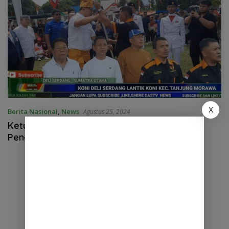
X
Berita Nasional
,
News
Agustus 25, 2024
Ketua KONI dr. Asri Ludin Tambunan Lantik
Pengurus KONI Tanjung Morawa