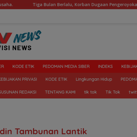
 Bulan Berlalu, Korban Dugaan Pengeroyokan Keluhkan Lambann
ER
KODE ETIK
PEDOMAN MEDIA SIBER
INDEKS
KEBIJA
KEBIJAKAN PRIVASI
KODE ETIK
Lingkungan Hidup
PEDOMA
SUSUNAN REDAKSI
TENTANG KAMI
tik tok
Tik Tok
twit
Ludin Tambunan Lantik