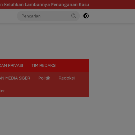
ya Penanganan Kasus di Polresta Deli Serdang
Diduga
KAN PRIVASI
TIM REDAKSI
N MEDIA SIBER
Politik
Redaksi
ter