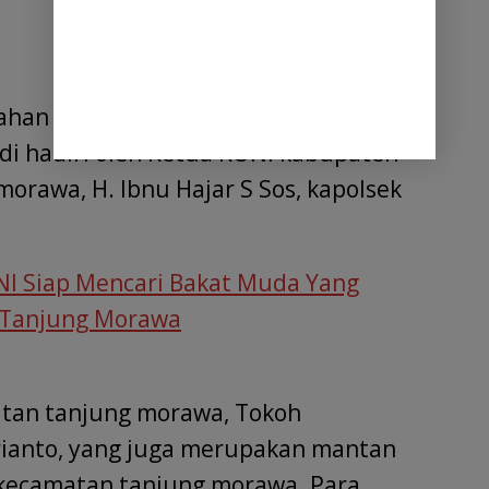
rahan SK Kepengurusan KONI
i hadiri oleh Ketua KONI kabupaten
morawa, H. Ibnu Hajar S Sos, kapolsek
NI Siap Mencari Bakat Muda Yang
Tanjung Morawa
matan tanjung morawa, Tokoh
rianto, yang juga merupakan mantan
 kecamatan tanjung morawa. Para