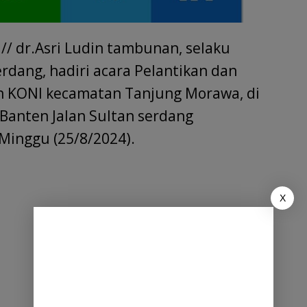
// dr.Asri Ludin tambunan, selaku
rdang, hadiri acara Pelantikan dan
 KONI kecamatan Tanjung Morawa, di
Banten Jalan Sultan serdang
inggu (25/8/2024).
X