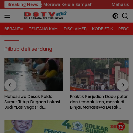
Langsung
Kecamatan Tanjung Morawa Kelola Sampah
Breaking News
Mahasiswa De
ke
konten
BERANDA
TENTANG KAMI
DISCLAIMER
KODE ETIK
PEDOMA
Pilbub deli serdang
Mahasiswa Desak Polda
Praktik Perjudian Dadu putar
Sumut Tutup Dugaan Lokasi
dan tembak ikan, marak di
Judi “Las Vegas” di
Binjai, Mahasiswa Desak
Brahrang Binjai
Poldasu tindak tegas oknum
pengusaha.