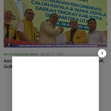
X
Berita Nasional
,
News
Agustus 27, 2024
Asri Ludin Tambunan – Lom Lom Terima B1 KWK
Golkar Dan Gerindra