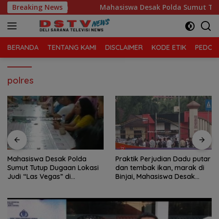
Langsung
a Kelola Sampah
Breaking News
Mahasiswa Desak Polda Sumut Tutup D
ke
konten
BERANDA
TENTANG KAMI
DISCLAIMER
KODE ETIK
PEDOMA
polres
Mahasiswa Desak Polda
Praktik Perjudian Dadu putar
Sumut Tutup Dugaan Lokasi
dan tembak ikan, marak di
Judi “Las Vegas” di
Binjai, Mahasiswa Desak
Brahrang Binjai
Poldasu tindak tegas oknum
pengusaha.