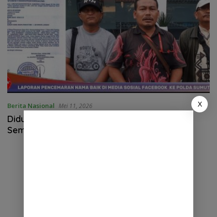
X
Berita Nasional
Mei 11, 2026
Diduga Dicemarkan di Media Sosial, Arihta
Sembiring Laporkan Akun Facebook ke
Direktorat Siber Polda Sumut