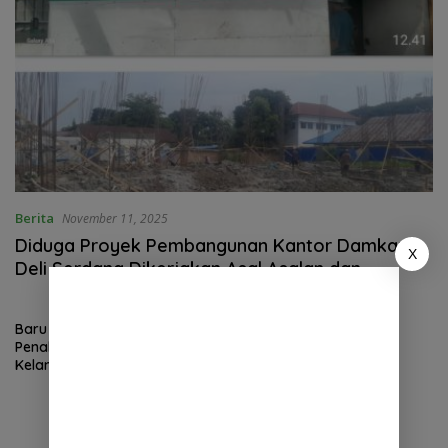
Berita
November 11, 2025
Diduga Proyek Pembangunan Kantor Damkar
X
Deli Serdang Dikerjakan Asal Asalan dan
Langgar Aturan K3
Baru dibangun,Dinding
Penahan Tanah di Desa
Kelambir “Roboh”,Warga
Pertanyakan Kualitas Proyek