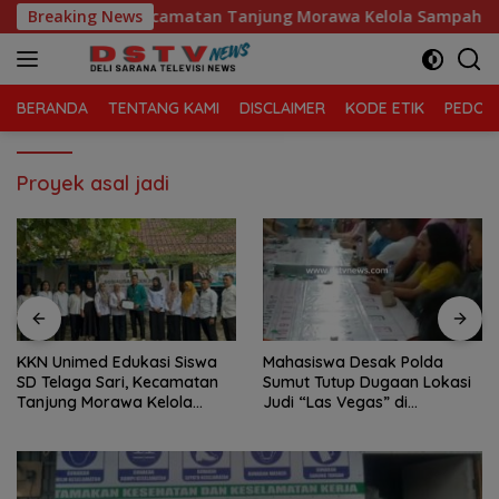
Langsung
D Telaga Sari, Kecamatan Tanjung Morawa Kelola Sampah
Breaking News
ke
konten
BERANDA
TENTANG KAMI
DISCLAIMER
KODE ETIK
PEDOMA
Proyek asal jadi
KKN Unimed Edukasi Siswa
Mahasiswa Desak Polda
SD Telaga Sari, Kecamatan
Sumut Tutup Dugaan Lokasi
Tanjung Morawa Kelola
Judi “Las Vegas” di
Sampah
Brahrang Binjai