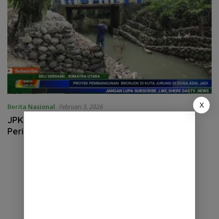
X
Berita Nasional
Februari 3, 2026
JPKP Minta Kejaksaan Negeri Deli Sedang
Periksa Proyek Bronjong di Kuta Jurung