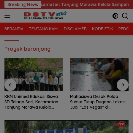
Langsung
D Telaga Sari, Kecamatan Tanjung Morawa Kelola Sampah
Breaking News
ke
konten
BERANDA
TENTANG KAMI
DISCLAIMER
KODE ETIK
PEDOMA
Proyek beronjong
KKN Unimed Edukasi Siswa
Mahasiswa Desak Polda
SD Telaga Sari, Kecamatan
Sumut Tutup Dugaan Lokasi
Tanjung Morawa Kelola
Judi “Las Vegas” di
Sampah
Brahrang Binjai