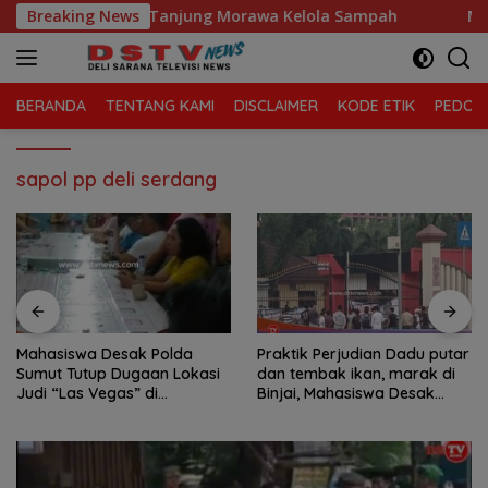
Langsung
Sari, Kecamatan Tanjung Morawa Kelola Sampah
Breaking News
Mahas
ke
konten
BERANDA
TENTANG KAMI
DISCLAIMER
KODE ETIK
PEDOMA
sapol pp deli serdang
Mahasiswa Desak Polda
Praktik Perjudian Dadu putar
Sumut Tutup Dugaan Lokasi
dan tembak ikan, marak di
Judi “Las Vegas” di
Binjai, Mahasiswa Desak
Brahrang Binjai
Poldasu tindak tegas oknum
pengusaha.