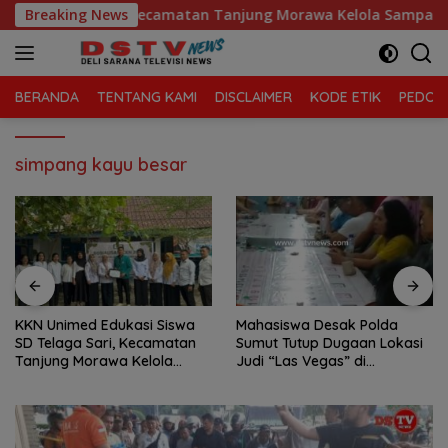
Langsung
SD Telaga Sari, Kecamatan Tanjung Morawa Kelola Sampah
Breaking News
ke
konten
BERANDA
TENTANG KAMI
DISCLAIMER
KODE ETIK
PEDOMA
simpang kayu besar
KKN Unimed Edukasi Siswa
Mahasiswa Desak Polda
SD Telaga Sari, Kecamatan
Sumut Tutup Dugaan Lokasi
Tanjung Morawa Kelola
Judi “Las Vegas” di
Sampah
Brahrang Binjai