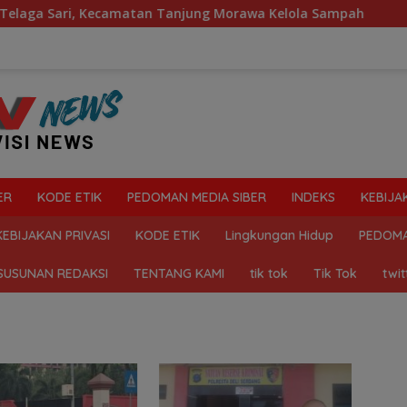
 Sari, Kecamatan Tanjung Morawa Kelola Sampah
Mahas
ER
KODE ETIK
PEDOMAN MEDIA SIBER
INDEKS
KEBIJA
KEBIJAKAN PRIVASI
KODE ETIK
Lingkungan Hidup
PEDOMA
SUSUNAN REDAKSI
TENTANG KAMI
tik tok
Tik Tok
twit