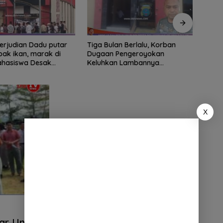
ian Dadu putar
Tiga Bulan Berlalu, Korban
Didu
ak ikan, marak di
Dugaan Pengeroyokan
Ribua
Mahasiswa Desak
Keluhkan Lambannya
Serda
tindak tegas oknum
Penanganan Kasus di Polresta
Dipe
ha.
Deli Serdang
X
ar Unjuk