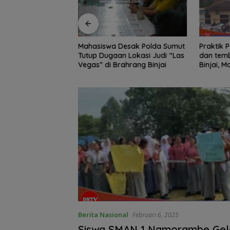
Edukasi Siswa SD
Mahasiswa Desak Polda Sumut
Praktik Perjud
, Kecamatan
Tutup Dugaan Lokasi Judi “Las
dan temb
awa Kelola
Vegas” di Brahrang Binjai
Binjai, 
Poldasu 
pengusa
Berita Nasional
Februari 6, 2025
Siswa SMAN 1 Namorambe Gel