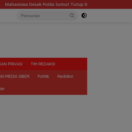
iswa Desak Polda Sumut Tutup Dugaan Lokasi Judi “Las Vegas” 
KAN PRIVASI
TIM REDAKSI
N MEDIA SIBER
Politik
Redaksi
ter