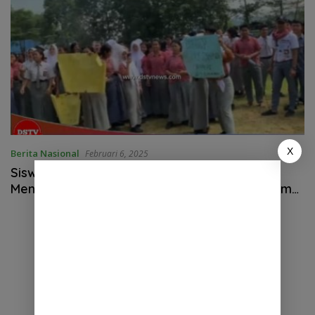
X
Berita Nasional
Februari 6, 2025
Siswa SMAN 1 Namorambe Gelar Unjuk Rasa
Menuntut Tanggung Jawab Kepsek Atas Belum
Terdaptarnya Siswa Di SNBP PTN