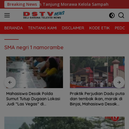
Langsung
a Sari, Kecamatan Tanjung Morawa Kelola Sampah
Breaking News
Maha
ke
konten
BERANDA
TENTANG KAMI
DISCLAIMER
KODE ETIK
PEDOMA
SMA negri 1 namorambe
Mahasiswa Desak Polda
Praktik Perjudian Dadu putar
Sumut Tutup Dugaan Lokasi
dan tembak ikan, marak di
Judi “Las Vegas” di
Binjai, Mahasiswa Desak
Brahrang Binjai
Poldasu tindak tegas oknum
pengusaha.