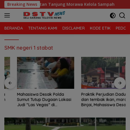
Langsung
aga Sari, Kecamatan Tanjung Morawa Kelola Sampah
Breaking News
M
ke
konten
BERANDA
TENTANG KAMI
DISCLAIMER
KODE ETIK
PEDOMA
SMK negeri 1 stabat
Mahasiswa Desak Polda
Praktik Perjudian Dadu putar
Sumut Tutup Dugaan Lokasi
dan tembak ikan, marak di
Judi “Las Vegas” di
Binjai, Mahasiswa Desak
Brahrang Binjai
Poldasu tindak tegas oknum
pengusaha.