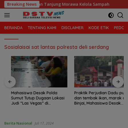
Langsung
aga Sari, Kecamatan Tanjung Morawa Kelola Sampah
Breaking News
Ma
ke
konten
BERANDA
TENTANG KAMI
DISCLAIMER
KODE ETIK
PEDOMA
Sosialaisai sat lantas polresta deli serdang
Mahasiswa Desak Polda
Praktik Perjudian Dadu putar
Sumut Tutup Dugaan Lokasi
dan tembak ikan, marak di
Judi “Las Vegas” di
Binjai, Mahasiswa Desak
Brahrang Binjai
Poldasu tindak tegas oknum
pengusaha.
Berita Nasional
Juli 17, 2024