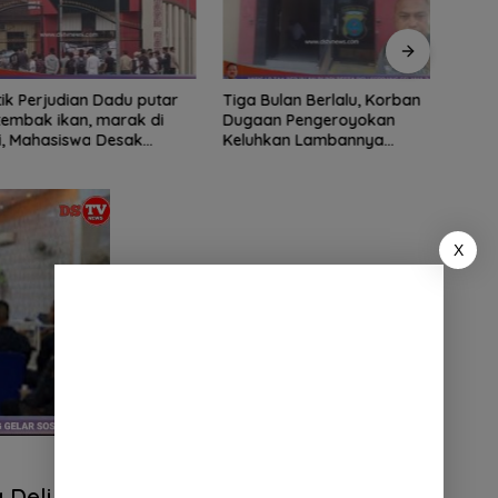
ian Dadu putar
Tiga Bulan Berlalu, Korban
Didu
ak ikan, marak di
Dugaan Pengeroyokan
Ribua
Mahasiswa Desak
Keluhkan Lambannya
Serda
tindak tegas oknum
Penanganan Kasus di Polresta
Dipe
ha.
Deli Serdang
X
 Deli