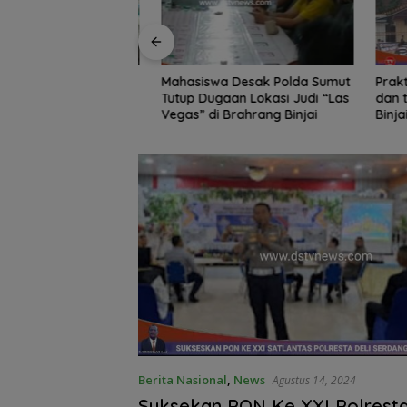
Edukasi Siswa SD
Mahasiswa Desak Polda Sumut
Praktik Perjud
, Kecamatan
Tutup Dugaan Lokasi Judi “Las
dan temb
awa Kelola
Vegas” di Brahrang Binjai
Binjai, 
Poldasu 
pengusa
Berita Nasional
,
News
Agustus 14, 2024
Suksekan PON Ke XXI Polresta