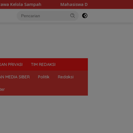
lola Sampah
Mahasiswa Desak Polda Sumut Tutup Dugaan
KAN PRIVASI
TIM REDAKSI
N MEDIA SIBER
Politik
Redaksi
ter