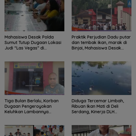
Mahasiswa Desak Polda
Praktik Perjudian Dadu putar
Sumut Tutup Dugaan Lokasi
dan tembak ikan, marak di
Judi “Las Vegas” di
Binjai, Mahasiswa Desak
Brahrang Binjai
Poldasu tindak tegas oknum
pengusaha.
Diduga Tercemar Limbah,
Tiga Bulan Berlalu, Korban
Ribuan Ikan Mati di Deli
Dugaan Pengeroyokan
Serdang, Kinerja DLH
Keluhkan Lambannya
Dipertanyakan
Penanganan Kasus di
Polresta Deli Serdang