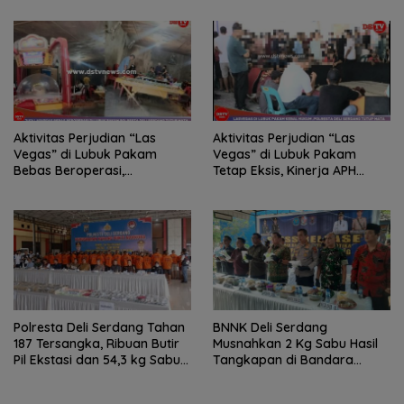
Polresta Deli Serdang
Sumut
Aktivitas Perjudian “Las
Aktivitas Perjudian “Las
Vegas” di Lubuk Pakam
Vegas” di Lubuk Pakam
Bebas Beroperasi,
Tetap Eksis, Kinerja APH
Kapolresta Deli Serdang
Dipertanyakan
Bungkam Saat Dikonfirmasi
Polresta Deli Serdang Tahan
BNNK Deli Serdang
187 Tersangka, Ribuan Butir
Musnahkan 2 Kg Sabu Hasil
Pil Ekstasi dan 54,3 kg Sabu
Tangkapan di Bandara
Dimusnahkan
Kualanamu