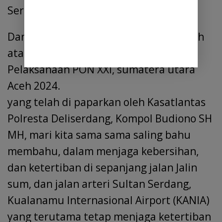
Serdang
Dan tak lupa mengucapkan terimakasih
atas kunjungan dan Sosialisasi
Pelaksanaan PON XXI, sumatera utara
Aceh 2024.
yang telah di paparkan oleh Kasatlantas
Polresta Deliserdang, Kompol Budiono SH
MH, mari kita sama sama saling bahu
membahu, dalam menjaga kebersihan,
dan ketertiban di sepanjang jalan Jalin
sum, dan jalan arteri Sultan Serdang,
Kualanamu Internasional Airport (KANIA)
yang terutama tetap menjaga ketertiban