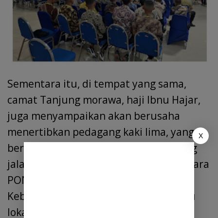
Sementara itu, di tempat yang sama,
camat Tanjung morawa, haji Ibnu Hajar,
juga menyampaikan akan berusaha
menertibkan pedagang kaki lima, yang
X
berdagang, dan berjualan di sepanjang
jalan sultan serdang, menuju lokasi Acara
PON ke XXI, serta akan tetap menjaga
Kebersihan, di sepanjang jalan menuju
lokasi pelaksanaan PON ke 21, di Deli